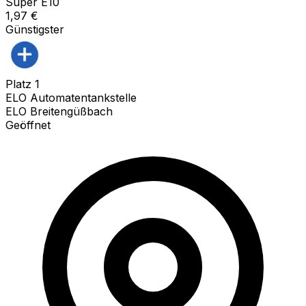
Super E10
1,97
€
Günstigster
Platz
1
ELO Automatentankstelle
ELO Breitengüßbach
Geöffnet