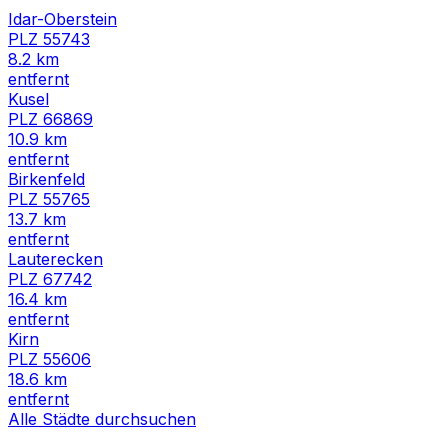
Idar-Oberstein
PLZ
55743
8.2
km
entfernt
Kusel
PLZ
66869
10.9
km
entfernt
Birkenfeld
PLZ
55765
13.7
km
entfernt
Lauterecken
PLZ
67742
16.4
km
entfernt
Kirn
PLZ
55606
18.6
km
entfernt
Alle Städte durchsuchen