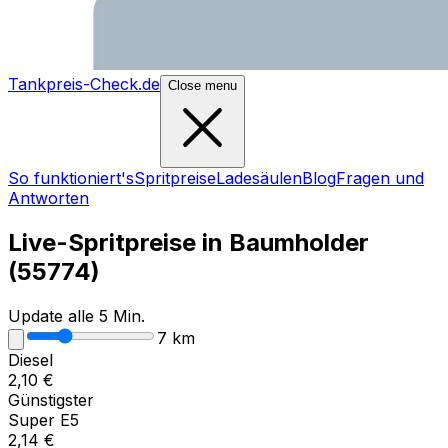
Tankpreis-Check.de
Close menu
So funktioniert's
Spritpreise
Ladesäulen
Blog
Fragen und
Antworten
Live-Spritpreise in
Baumholder
(
55774
)
Update alle 5 Min.
7
km
Diesel
2,10
€
Günstigster
Super E5
2,14
€