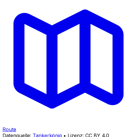
Route
Datenquelle:
Tankerkönig
• Lizenz: CC BY 4.0