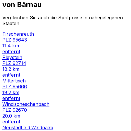
von
Bärnau
Vergleichen Sie auch die Spritpreise in nahegelegenen
Städten
Tirschenreuth
PLZ
95643
11.4
km
entfernt
Pleystein
PLZ
92714
18.2
km
entfernt
Mitterteich
PLZ
95666
18.2
km
entfernt
Windischeschenbach
PLZ
92670
20.0
km
entfernt
Neustadt a.d.Waldnaab