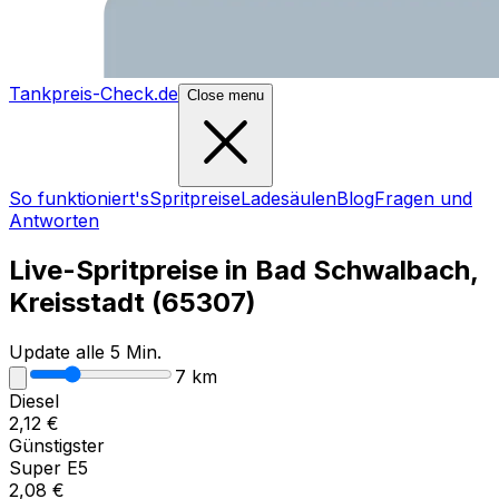
Tankpreis-Check.de
Close menu
So funktioniert's
Spritpreise
Ladesäulen
Blog
Fragen und
Antworten
Live-Spritpreise in
Bad Schwalbach,
Kreisstadt
(
65307
)
Update alle 5 Min.
7
km
Diesel
2,12
€
Günstigster
Super E5
2,08
€