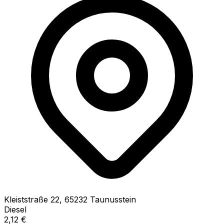
Kleiststraße
22
,
65232
Taunusstein
Diesel
2,12
€