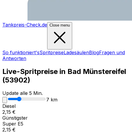
Tankpreis-Check.de
Close menu
So funktioniert's
Spritpreise
Ladesäulen
Blog
Fragen und
Antworten
Live-Spritpreise in
Bad Münstereifel
(
53902
)
Update alle 5 Min.
7
km
Diesel
2,15
€
Günstigster
Super E5
2,15
€