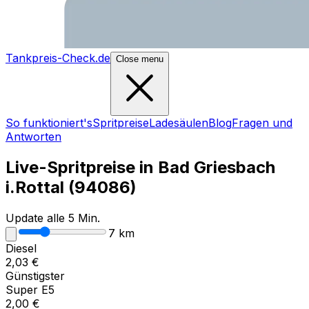
Tankpreis-Check.de
Close menu
So funktioniert's
Spritpreise
Ladesäulen
Blog
Fragen und
Antworten
Live-Spritpreise in
Bad Griesbach
i.Rottal
(
94086
)
Update alle 5 Min.
7
km
Diesel
2,03
€
Günstigster
Super E5
2,00
€