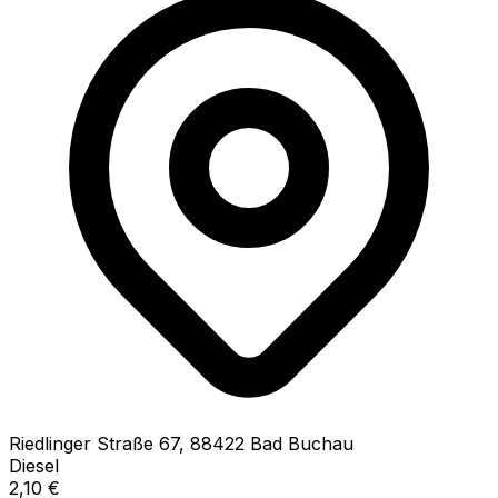
Riedlinger Straße
67
,
88422
Bad Buchau
Diesel
2,10
€