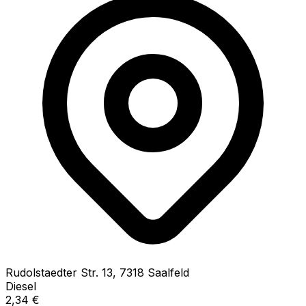
Rudolstaedter Str.
13
,
7318
Saalfeld
Diesel
2,34
€